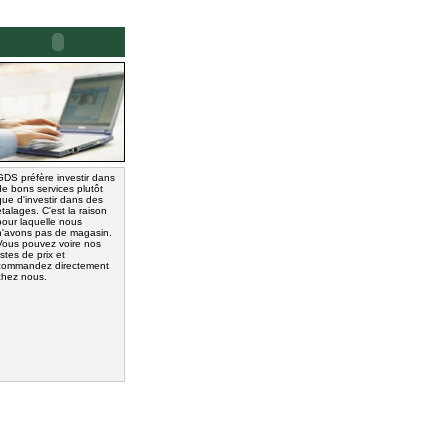
GDS préfère investir dans
de bons services plutôt
que d'investir dans des
étalages. C'est la raison
pour laquelle nous
n'avons pas de magasin.
Vous pouvez voire nos
listes de prix et
commandez directement
chez nous.