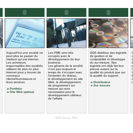
Aujourd'hui une société ne
Les PME sont très
GDS distribue des logiciels
peut plus se passer du
occupés avec le
de gestion et de
medium qui est internet.
développement de leur
comptabilité et développe
Les acheteurs
business.
du sur-mesure. Nos
responsables des sociétés
Les gérants de la société
logiciels ont déjà fait leur
utilisent de plus en plus
n'ont pas toujours le
preuve autant sur la
internet pour y trouver de
temps de s'occuper avec
qualité du produit que sur
nouveaux
l'entretien du réseau,
la qualité du support.
clients/fournisseurs et
le développement du site
leurs services.
Web, le développement
Distributeur
de programma's sur
Sur mesure
Portfolio
mesure qui sont
Site Web optimal
nécessaires pour le
développement ultérieur
de l'affaire.
-
GDS Group 2004