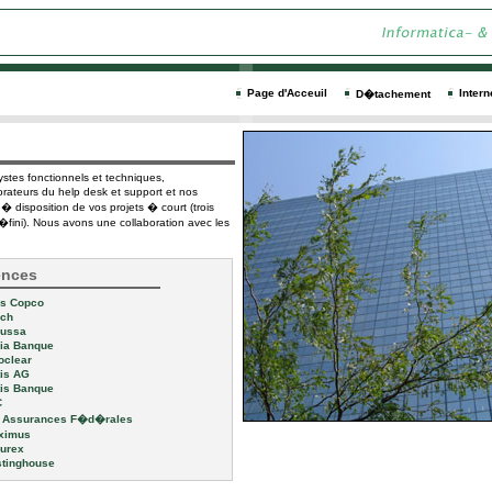
Page d'Acceuil
Intern
D�tachement
ystes fonctionnels et techniques,
rateurs du help desk et support et nos
� disposition de vos projets � court (trois
�fini). Nous avons une collaboration avec les
ences
s Copco
ch
ussa
a Banque
clear
is AG
is Banque
C
Assurances F�d�rales
ximus
urex
inghouse