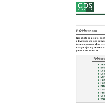
R�f�rences
Nos chefs de projets, anal
d�veloppeurs, nos collabo
testeurs peuvent �tre mis 
mois) et � long terme (ind
partenaires suivants:
R�fer
Atla
Bos
Deg
Dexi
Euro
Fort
Fort
KB
Les 
Pro
Sec
West