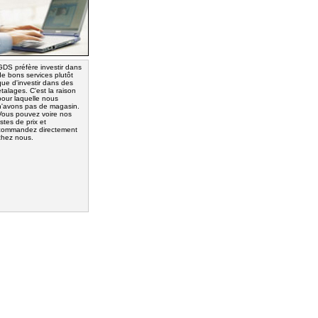
GDS préfère investir dans
de bons services plutôt
que d'investir dans des
étalages. C'est la raison
pour laquelle nous
n'avons pas de magasin.
Vous pouvez voire nos
listes de prix et
commandez directement
chez nous.