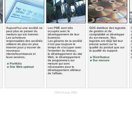
Aujourd'hui une société ne
Les PME sont très
GDS distribue des logiciels
peut plus se passer du
occupés avec le
de gestion et de
medium qui est internet.
développement de leur
comptabilité et développe
Les acheteurs
business.
du sur-mesure. Nos
responsables des sociétés
Les gérants de la société
logiciels ont déjà fait leur
utilisent de plus en plus
n'ont pas toujours le
preuve autant sur la
internet pour y trouver de
temps de s'occuper avec
qualité du produit que sur
nouveaux
l'entretien du réseau,
la qualité du support.
clients/fournisseurs et
le développement du site
leurs services.
Web, le développement
Distributeur
de programma's sur
Sur mesure
Portfolio
mesure qui sont
Site Web optimal
nécessaires pour le
développement ultérieur
de l'affaire.
-
GDS Group 2004