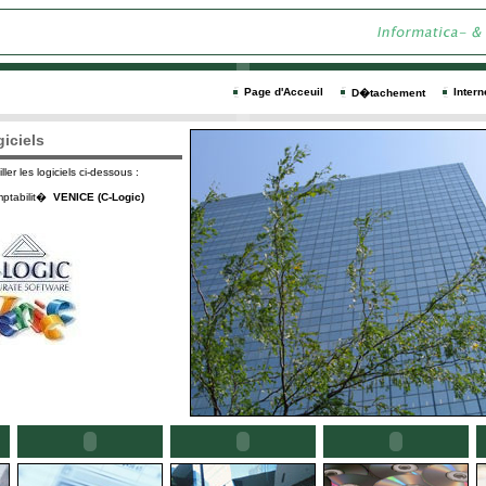
Page d'Acceuil
Intern
D�tachement
giciels
er les logiciels ci-dessous :
omptabilit�
VENICE (C-Logic)