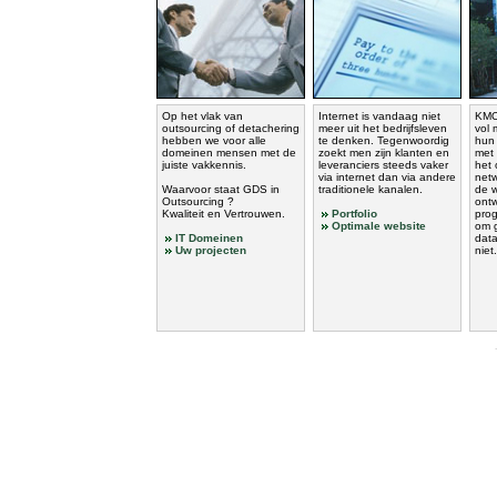
Op het vlak van
Internet is vandaag niet
KMO
outsourcing of detachering
meer uit het bedrijfsleven
vol 
hebben we voor alle
te denken. Tegenwoordig
hun 
domeinen mensen met de
zoekt men zijn klanten en
met 
juiste vakkennis.
leveranciers steeds vaker
het
via internet dan via andere
netw
Waarvoor staat GDS in
traditionele kanalen.
de w
Outsourcing ?
ontw
Kwaliteit en Vertrouwen.
Portfolio
pro
Optimale website
om 
IT Domeinen
data
Uw projecten
niet.