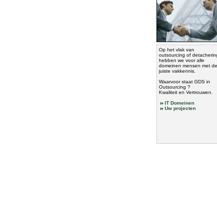
Op het vlak van
outsourcing of detacherin
hebben we voor alle
domeinen mensen met d
juiste vakkennis.
Waarvoor staat GDS in
Outsourcing ?
Kwaliteit en Vertrouwen.
IT Domeinen
Uw projecten