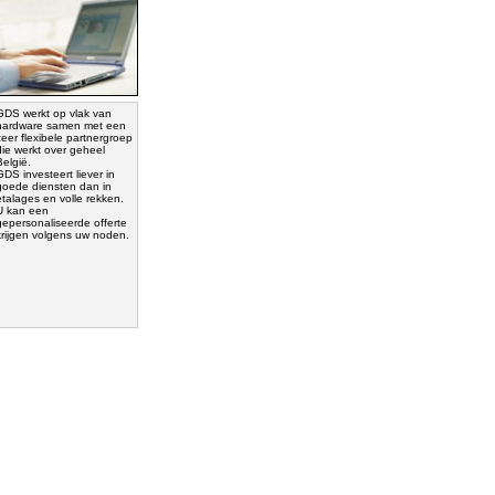
GDS werkt op vlak van
hardware samen met een
zeer flexibele partnergroep
die werkt over geheel
België.
GDS investeert liever in
goede diensten dan in
etalages en volle rekken.
U kan een
gepersonaliseerde offerte
krijgen volgens uw noden.