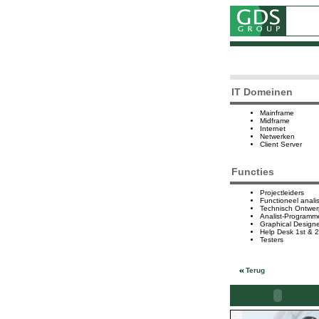
IT Domeinen
Mainframe
Midframe
Internet
Netwerken
Client Server
Functies
Projectleiders
Functioneel anali
Technisch Ontwer
Analist-Programm
Graphical Designe
Help Desk 1st & 2
Testers
Terug