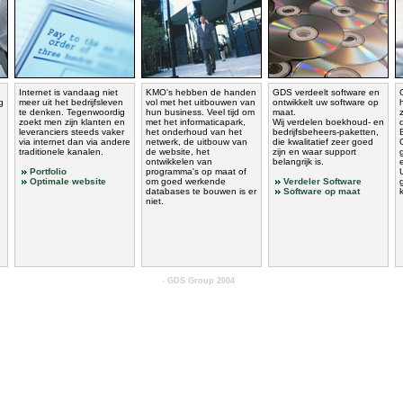
Internet is vandaag niet
KMO's hebben de handen
GDS verdeelt software en
g
meer uit het bedrijfsleven
vol met het uitbouwen van
ontwikkelt uw software op
te denken. Tegenwoordig
hun business. Veel tijd om
maat.
e
zoekt men zijn klanten en
met het informaticapark,
Wij verdelen boekhoud- en
leveranciers steeds vaker
het onderhoud van het
bedrijfsbeheers-paketten,
via internet dan via andere
netwerk, de uitbouw van
die kwalitatief zeer goed
traditionele kanalen.
de website, het
zijn en waar support
ontwikkelen van
belangrijk is.
Portfolio
programma's op maat of
Optimale website
om goed werkende
Verdeler Software
databases te bouwen is er
Software op maat
niet.
-
GDS Group 2004