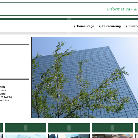
Home Page
Outsourcing
Intern
sten
pers
eurs
rs (web)
nd line