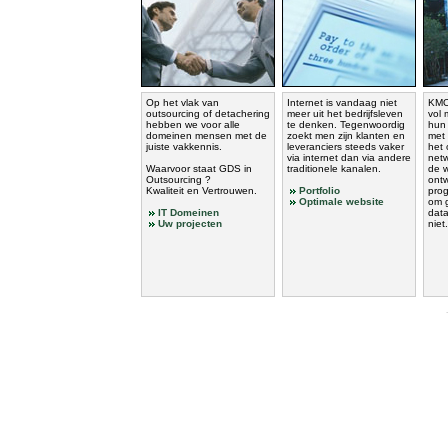
Op het vlak van
Internet is vandaag niet
KMO
outsourcing of detachering
meer uit het bedrijfsleven
vol 
hebben we voor alle
te denken. Tegenwoordig
hun 
domeinen mensen met de
zoekt men zijn klanten en
met 
juiste vakkennis.
leveranciers steeds vaker
het
via internet dan via andere
netw
Waarvoor staat GDS in
traditionele kanalen.
de w
Outsourcing ?
ontw
Kwaliteit en Vertrouwen.
Portfolio
pro
Optimale website
om 
IT Domeinen
data
Uw projecten
niet.