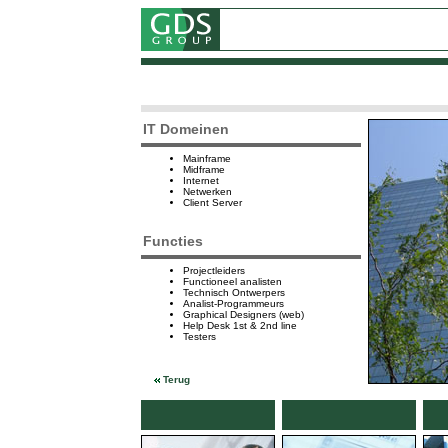
IT Domeinen
Mainframe
Midframe
Internet
Netwerken
Client Server
Functies
Projectleiders
Functioneel analisten
Technisch Ontwerpers
Analist-Programmeurs
Graphical Designers (web)
Help Desk 1st & 2nd line
Testers
Terug